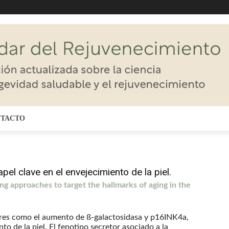
TACTO
el clave en el envejecimiento de la piel.
ng approaches to target the hallmarks of aging in the
ores como el aumento de ß-galactosidasa y p16INK4a,
o de la piel. El fenotipo secretor asociado a la