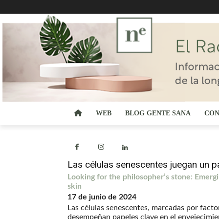
WEB
BLOG GENTE SANA
CON
Las células senescentes juegan un pap
Looking for the philosopher’s stone: Emergi
skin
17 de junio de 2024
Las células senescentes, marcadas por fact
desempeñan papeles clave en el envejecimient