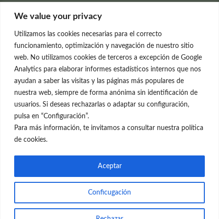
Clínica Neleva
We value your privacy
C/Claudio Coello, 19 - 1º
28001 Madrid
Utilizamos las cookies necesarias para el correcto
699 595 619
funcionamiento, optimización y navegación de nuestro sitio
web. No utilizamos cookies de terceros a excepción de Google
rejuvenecimiento@clinicaneleva.com
Analytics para elaborar informes estadísticos internos que nos
ayudan a saber las visitas y las páginas más populares de
Información Legal
nuestra web, siempre de forma anónima sin identificación de
usuarios. Si deseas rechazarlas o adaptar su configuración,
Política de Privacidad
pulsa en “Configuración”.
Política de Cookies
Para más información, te invitamos a consultar nuestra política
de cookies.
Redes Sociales
Aceptar
Conficugación
© el Radar del Rejuvenecimiento
Rechazar