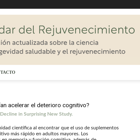
TACTO
 acelerar el deterioro cognitivo?
ecline in Surprising New Study.
dad científica al encontrar que el uso de suplementos
itivo más rápido en adultos mayores. Los
s en memoria y función cognitiva, además de