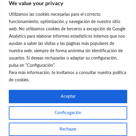
We value your privacy
C/Claudio Coello, 19 - 1º
28001 Madrid
Utilizamos las cookies necesarias para el correcto
699 595 619
funcionamiento, optimización y navegación de nuestro sitio
web. No utilizamos cookies de terceros a excepción de Google
rejuvenecimiento@clinicaneleva.com
Analytics para elaborar informes estadísticos internos que nos
ayudan a saber las visitas y las páginas más populares de
Información Legal
nuestra web, siempre de forma anónima sin identificación de
usuarios. Si deseas rechazarlas o adaptar su configuración,
Política de Privacidad
pulsa en “Configuración”.
Política de Cookies
Para más información, te invitamos a consultar nuestra política
de cookies.
Redes Sociales
Aceptar
Conficugación
© el Radar del Rejuvenecimiento
Rechazar
Web
Blog Gente Sana
Contacto