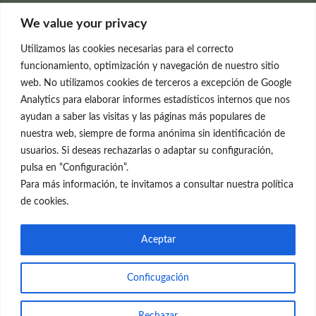
Clínica Neleva
We value your privacy
C/Claudio Coello, 19 - 1º
28001 Madrid
Utilizamos las cookies necesarias para el correcto
699 595 619
funcionamiento, optimización y navegación de nuestro sitio
web. No utilizamos cookies de terceros a excepción de Google
rejuvenecimiento@clinicaneleva.com
Analytics para elaborar informes estadísticos internos que nos
ayudan a saber las visitas y las páginas más populares de
Información Legal
nuestra web, siempre de forma anónima sin identificación de
usuarios. Si deseas rechazarlas o adaptar su configuración,
Política de Privacidad
pulsa en “Configuración”.
Política de Cookies
Para más información, te invitamos a consultar nuestra política
de cookies.
Redes Sociales
Aceptar
Conficugación
© el Radar del Rejuvenecimiento
Rechazar