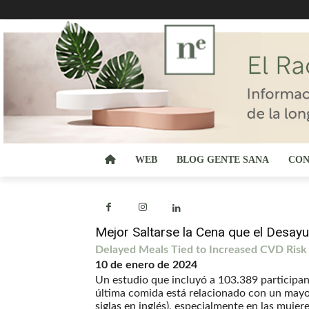
WEB
BLOG GENTE SANA
CON
Mejor Saltarse la Cena que el Desayu
Delayed Meals Tied to Increased CVD Risk
10 de enero de 2024
Un estudio que incluyó a 103.389 participant
última comida está relacionado con un mayo
siglas en inglés), especialmente en las muje