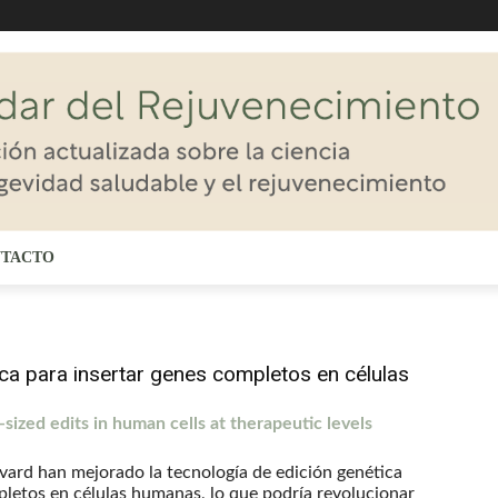
TACTO
ca para insertar genes completos en células
ized edits in human cells at therapeutic levels
rvard han mejorado la tecnología de edición genética
pletos en células humanas, lo que podría revolucionar