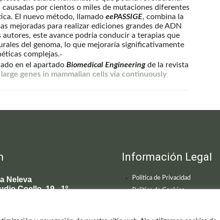
 causadas por cientos o miles de mutaciones diferentes
stica. El nuevo método, llamado
eePASSIGE
, combina la
sas mejoradas para realizar ediciones grandes de ADN
 autores, este avance podría conducir a terapias que
urales del genoma, lo que mejoraría significativamente
éticas complejas.
icado en el apartado
Biomedical Engineering
de la revista
of large genes in mammalian cells via continuously
n
Información Legal
Política de Privacidad
ca Neleva
udio Coello, 19 - 1º
Política de Cookies
 Madrid
595 619