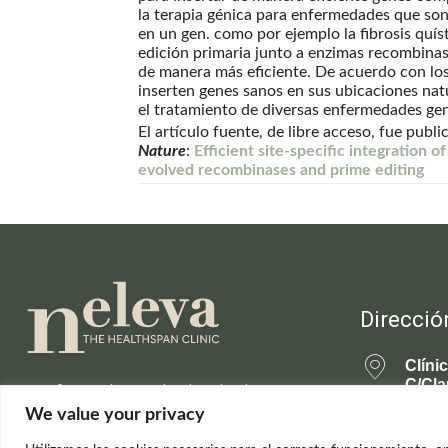
la terapia génica para enfermedades que son
en un gen. como por ejemplo la fibrosis quí
edición primaria junto a enzimas recombina
de manera más eficiente. De acuerdo con los
inserten genes sanos en sus ubicaciones nat
el tratamiento de diversas enfermedades gen
El artículo fuente, de libre acceso, fue publ
Nature
:
Efficient site-specific integration 
evolved recombinases and prime editing
Direcció
Clíni
C/Cla
Información actualizada sobre la
28001
ciencia de la longevidad saludable y el
We value your privacy
rejuvenecimiento.
699 