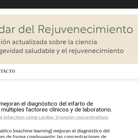
TACTO
ejoran el diagnóstico del infarto de
múltiples factores clínicos y de laboratorio.
l infarction using cardiac troponin concentrations
tico (machine learning) mejoran el diagnóstico del
ores de forma coadyuvante: las concentraciones de