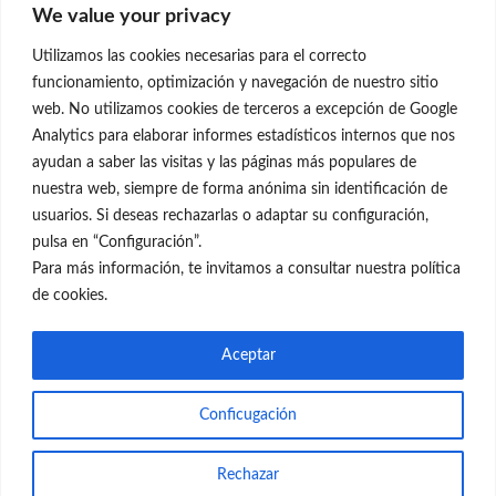
We value your privacy
C/Claudio Coello, 19 - 1º
28001 Madrid
Utilizamos las cookies necesarias para el correcto
699 595 619
funcionamiento, optimización y navegación de nuestro sitio
web. No utilizamos cookies de terceros a excepción de Google
rejuvenecimiento@clinicaneleva.com
Analytics para elaborar informes estadísticos internos que nos
ayudan a saber las visitas y las páginas más populares de
Información Legal
nuestra web, siempre de forma anónima sin identificación de
usuarios. Si deseas rechazarlas o adaptar su configuración,
Política de Privacidad
pulsa en “Configuración”.
Política de Cookies
Para más información, te invitamos a consultar nuestra política
de cookies.
Redes Sociales
Aceptar
Conficugación
© el Radar del Rejuvenecimiento
Rechazar
Web
Blog Gente Sana
Contacto