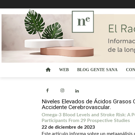
WEB
BLOG GENTE SANA
CON
Niveles Elevados de Ácidos Grasos
Accidente Cerebrovascular.
Omega-3 Blood Levels and Stroke Risk: A P
Participants From 29 Prospective Studies
22 de diciembre de 2023
Este artículo informa sobre un metaanálisis 