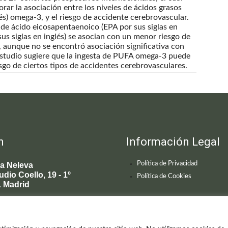
rar la asociación entre los niveles de ácidos grasos
és) omega-3, y el riesgo de accidente cerebrovascular.
 de ácido eicosapentaenoico (EPA por sus siglas en
us siglas en inglés) se asocian con un menor riesgo de
, aunque no se encontró asociación significativa con
estudio sugiere que la ingesta de PUFA omega-3 puede
sgo de ciertos tipos de accidentes cerebrovasculares.
n
Información Legal
Política de Privacidad
ca Neleva
udio Coello, 19 - 1º
Política de Cookies
 Madrid
595 619
enecimiento@clinicaneleva.com