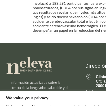
involucró a 183,291 participantes, para explo
poliinsaturados, (PUFA por sus siglas en ingl
Los resultados revelan que niveles más altos
inglés) y ácido docosahexaenoico (DHA por s
accidente cerebrovascular total e isquémico
accidente cerebrovascular hemorrágico. El 
desempeñar un papel en la reducción del rie
Direcció
Clíni
C/Cla
Información actualizada sobre la
28001
ciencia de la longevidad saludable y el
rejuvenecimiento.
699 
We value your privacy
rejuv