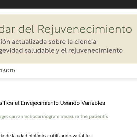
TACTO
ifica el Envejecimiento Usando Variables
 age: can an echocardiogram measure the patient’s
a de la edad biológica, utilizando variables