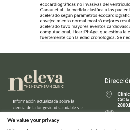
ecocardiográficas no invasivas del ventrículo
Ganau et al., la medida clasifica a los pacie
acelerado según parámetros ecocardiográfico
envejecimiento normal mostró mejores resul
acelerado tuvo mayores eventos cardiovascu
computacional, HeartPhAge, que estima la ed
fuertemente con la edad cronológica. Se nece
Direcció
Clíni
C/Cla
Información actualizada sobre la
28001
ciencia de la longevidad saludable y el
rejuvenecimiento.
699 
We value your privacy
rejuv