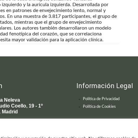
 izquierdo y la aurícula izquierda. Desarrollada por
ntes en patrones de envejecimiento lento, normal y
s. En una muestra de 3.817 participantes, el grupo de
tados, mientras que el grupo de envejecimiento
lares. Los autores también desarrollaron un modelo
ad fenotípica del corazón, que se correlaciona
sita mayor validación para la aplicación clínica.
n
Información Legal
Política de Privacidad
ca Neleva
udio Coello, 19 - 1º
Política de Cookies
 Madrid
595 619
enecimiento@clinicaneleva.com