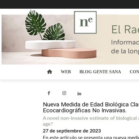
WEB
BLOG GENTE SANA
CON
Nueva Medida de Edad Biológica Clas
Ecocardiográficas No Invasivas.
A novel non-invasive estimate of biological
age?
27 de septiembre de 2023
En este artículo se presenta una nueva medid