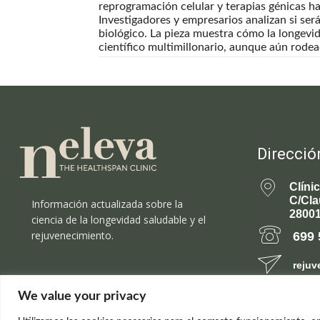
reprogramación celular y terapias génicas has
Investigadores y empresarios analizan si será 
biológico. La pieza muestra cómo la longevi
científico multimillonario, aunque aún rodea
Direcció
Clíni
C/Cla
Información actualizada sobre la
28001
ciencia de la longevidad saludable y el
rejuvenecimiento.
699 
rejuv
We value your privacy
© el Radar del Rejuvenecimiento