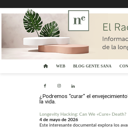
WEB
BLOG GENTE SANA
CON
¿Podremos “curar” el envejecimiento
la vida.
Longevity Hacking: Can We «Cure» Death?
4 de mayo de 2026
Este interesante documental explora los ava