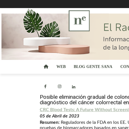
WEB
BLOG GENTE SANA
CON
Posible eliminación gradual de colo
diagnóstico del cáncer colorrectal e
CRC Blood Tests: A Future Without Screen
05 de Abril de 2023
Resumen:
Reguladores de la FDA en los EE. 
pruebas de biomarcadores basados en sangre,