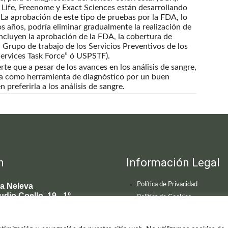
ife, Freenome y Exact Sciences están desarrollando
 La aprobación de este tipo de pruebas por la FDA, lo
s años, podría eliminar gradualmente la realización de
incluyen la aprobación de la FDA, la cobertura de
Grupo de trabajo de los Servicios Preventivos de los
ervices Task Force” ó USPSTF).
rte que a pesar de los avances en los análisis de sangre,
ga como herramienta de diagnóstico por un buen
preferirla a los análisis de sangre.
n
Información Legal
Política de Privacidad
ca Neleva
udio Coello, 19 - 1º
Política de Cookies
 Madrid
595 619