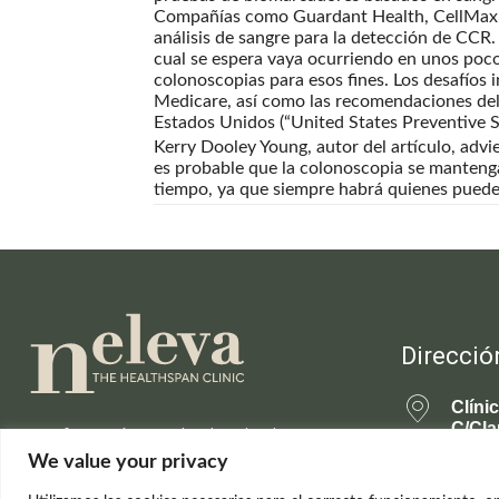
Compañías como Guardant Health, CellMax L
análisis de sangre para la detección de CCR.
cual se espera vaya ocurriendo en unos poco
colonoscopias para esos fines. Los desafíos 
Medicare, así como las recomendaciones del 
Estados Unidos (“United States Preventive S
Kerry Dooley Young, autor del artículo, advie
es probable que la colonoscopia se manten
tiempo, ya que siempre habrá quienes pueden 
Direcció
Clíni
C/Cla
Información actualizada sobre la
28001
ciencia de la longevidad saludable y el
We value your privacy
rejuvenecimiento.
699 