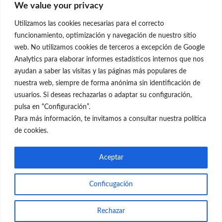
We value your privacy
C/Claudio Coello, 19 - 1º
28001 Madrid
Utilizamos las cookies necesarias para el correcto
699 595 619
funcionamiento, optimización y navegación de nuestro sitio
web. No utilizamos cookies de terceros a excepción de Google
rejuvenecimiento@clinicaneleva.com
Analytics para elaborar informes estadísticos internos que nos
ayudan a saber las visitas y las páginas más populares de
Información Legal
nuestra web, siempre de forma anónima sin identificación de
usuarios. Si deseas rechazarlas o adaptar su configuración,
Política de Privacidad
pulsa en “Configuración”.
Política de Cookies
Para más información, te invitamos a consultar nuestra política
de cookies.
Redes Sociales
Aceptar
Conficugación
© el Radar del Rejuvenecimiento
Rechazar
Web
Blog Gente Sana
Contacto