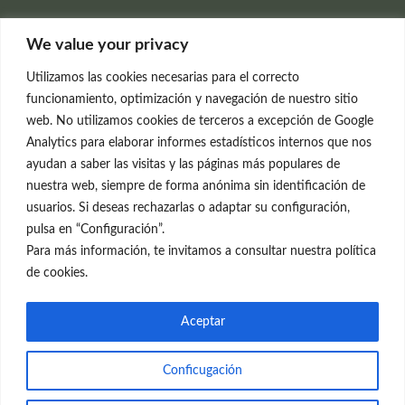
Clínica Neleva
We value your privacy
C/Claudio Coello, 19 - 1º
28001 Madrid
Utilizamos las cookies necesarias para el correcto
699 595 619
funcionamiento, optimización y navegación de nuestro sitio
web. No utilizamos cookies de terceros a excepción de Google
rejuvenecimiento@clinicaneleva.com
Analytics para elaborar informes estadísticos internos que nos
ayudan a saber las visitas y las páginas más populares de
Información Legal
nuestra web, siempre de forma anónima sin identificación de
usuarios. Si deseas rechazarlas o adaptar su configuración,
Política de Privacidad
pulsa en “Configuración”.
Política de Cookies
Para más información, te invitamos a consultar nuestra política
de cookies.
Redes Sociales
Aceptar
Conficugación
© el Radar del Rejuvenecimiento