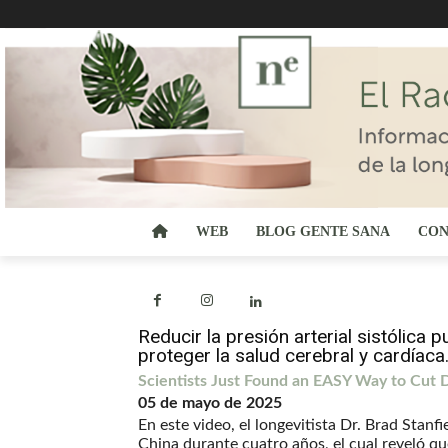
WEB
BLOG GENTE SANA
CON
Reducir la presión arterial sistólica
proteger la salud cerebral y cardíaca
Scientists Just Found an EASY Way to Cut
05 de mayo de 2025
En este video, el longevitista Dr. Brad Stanf
China durante cuatro años, el cual reveló que