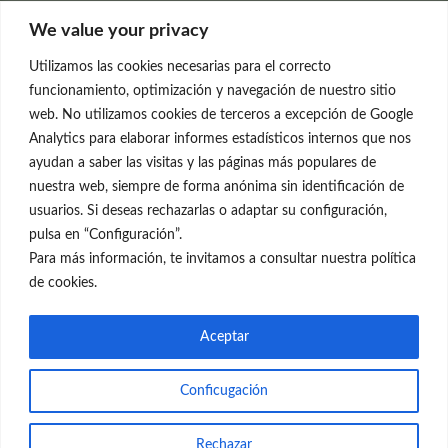
Clínica Neleva
We value your privacy
C/Claudio Coello, 19 - 1º
28001 Madrid
Utilizamos las cookies necesarias para el correcto
699 595 619
funcionamiento, optimización y navegación de nuestro sitio
web. No utilizamos cookies de terceros a excepción de Google
rejuvenecimiento@clinicaneleva.com
Analytics para elaborar informes estadísticos internos que nos
ayudan a saber las visitas y las páginas más populares de
Información Legal
nuestra web, siempre de forma anónima sin identificación de
usuarios. Si deseas rechazarlas o adaptar su configuración,
Política de Privacidad
pulsa en “Configuración”.
Política de Cookies
Para más información, te invitamos a consultar nuestra política
de cookies.
Redes Sociales
Aceptar
Conficugación
© el Radar del Rejuvenecimiento
Rechazar