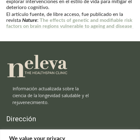
explorar intervenciones en el estilo de vida para mitigar el
deterioro cognitivo.
El artículo fuente, de libre acceso, fue publicado en la
revista
Nature
:
The effects of genetic and modifiable risk
factors on brain regions vulnerable to ageing and disease
Información actualizada sobre la
ciencia de la longevidad saludable y el
rejuvenecimiento.
Dirección
Clínica Neleva
We value your privacy
C/Claudio Coello, 19 - 1º