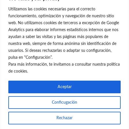
28001 Madrid
Utilizamos las cookies necesarias para el correcto
699 595 619
funcionamiento, optimización y navegación de nuestro sitio
web. No utilizamos cookies de terceros a excepción de Google
rejuvenecimiento@clinicaneleva.com
Analytics para elaborar informes estadísticos internos que nos
ayudan a saber las visitas y las páginas más populares de
Información Legal
nuestra web, siempre de forma anónima sin identificación de
usuarios. Si deseas rechazarlas o adaptar su configuración,
Política de Privacidad
pulsa en “Configuración”.
Política de Cookies
Para más información, te invitamos a consultar nuestra política
de cookies.
Redes Sociales
Aceptar
Conficugación
© el Radar del Rejuvenecimiento
Rechazar
Web
Blog Gente Sana
Contacto