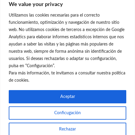
We value your privacy
C/Claudio Coello, 19 - 1º
28001 Madrid
Utilizamos las cookies necesarias para el correcto
699 595 619
funcionamiento, optimización y navegación de nuestro sitio
web. No utilizamos cookies de terceros a excepción de Google
rejuvenecimiento@clinicaneleva.com
Analytics para elaborar informes estadísticos internos que nos
ayudan a saber las visitas y las páginas más populares de
Información Legal
nuestra web, siempre de forma anónima sin identificación de
usuarios. Si deseas rechazarlas o adaptar su configuración,
Política de Privacidad
pulsa en “Configuración”.
Política de Cookies
Para más información, te invitamos a consultar nuestra política
de cookies.
Redes Sociales
Aceptar
Conficugación
© el Radar del Rejuvenecimiento
Rechazar
Web
Blog Gente Sana
Contacto