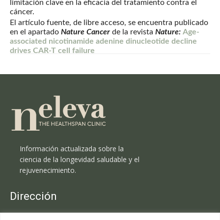
limitación clave en la eficacia del tratamiento contra el
cáncer.
El artículo fuente, de libre acceso, se encuentra publicado
en el apartado
Nature Cancer
de la revista
Nature:
Age-
associated nicotinamide adenine dinucleotide decline
drives CAR-T cell failure
Información actualizada sobre la
ciencia de la longevidad saludable y el
rejuvenecimiento.
Dirección
Clínica Neleva