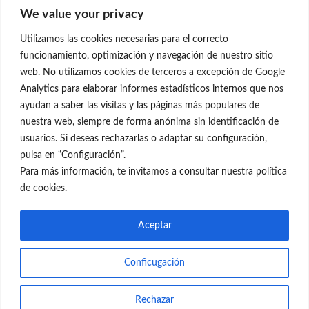
Clínica Neleva
We value your privacy
C/Claudio Coello, 19 - 1º
28001 Madrid
Utilizamos las cookies necesarias para el correcto
699 595 619
funcionamiento, optimización y navegación de nuestro sitio
web. No utilizamos cookies de terceros a excepción de Google
rejuvenecimiento@clinicaneleva.com
Analytics para elaborar informes estadísticos internos que nos
ayudan a saber las visitas y las páginas más populares de
Información Legal
nuestra web, siempre de forma anónima sin identificación de
usuarios. Si deseas rechazarlas o adaptar su configuración,
Política de Privacidad
pulsa en “Configuración”.
Política de Cookies
Para más información, te invitamos a consultar nuestra política
de cookies.
Redes Sociales
Aceptar
Conficugación
© el Radar del Rejuvenecimiento
Rechazar