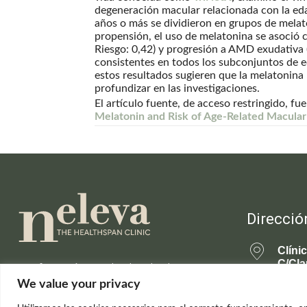
degeneración macular relacionada con la eda
años o más se dividieron en grupos de melat
propensión, el uso de melatonina se asoció 
Riesgo: 0,42) y progresión a AMD exudativa (
consistentes en todos los subconjuntos de e
estos resultados sugieren que la melatonina 
profundizar en las investigaciones.
El artículo fuente, de acceso restringido, fu
Melatonin and Risk of Age-Related Macula
Direcció
Clíni
C/Cla
Información actualizada sobre la
28001
ciencia de la longevidad saludable y el
We value your privacy
rejuvenecimiento.
699 