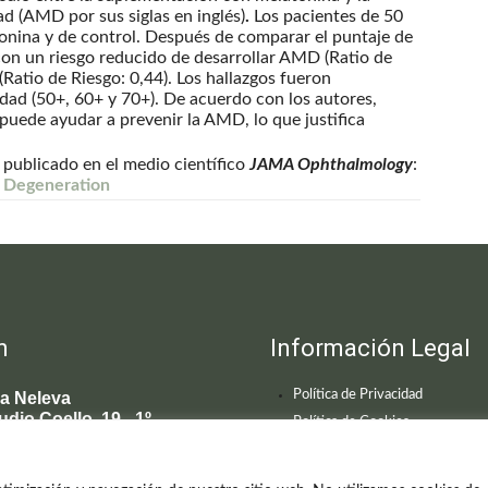
d (AMD por sus siglas en inglés)
.
Los pacientes de 50
onina y de control. Después de comparar el puntaje de
con un riesgo reducido de desarrollar AMD (Ratio de
Ratio de Riesgo: 0,44). Los hallazgos fueron
dad (50+, 60+ y 70+). De acuerdo con los autores,
puede ayudar a prevenir la AMD, lo que justifica
e publicado en el medio científico
JAMA Ophthalmology
:
r Degeneration
n
Información Legal
Política de Privacidad
ca Neleva
udio Coello, 19 - 1º
Política de Cookies
 Madrid
595 619