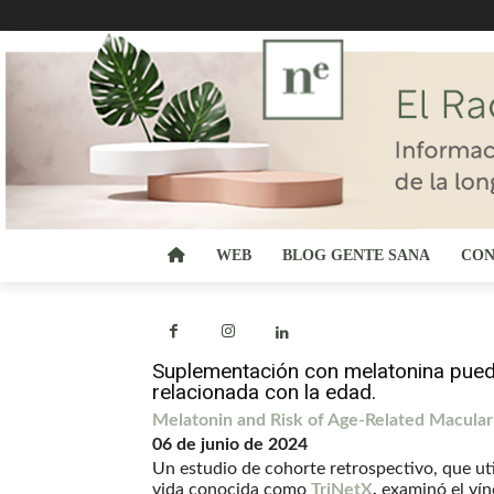
WEB
BLOG GENTE SANA
CON
Suplementación con melatonina puede
relacionada con la edad.
Melatonin and Risk of Age-Related Macula
06 de junio de 2024
Un estudio de cohorte retrospectivo, que uti
vida conocida como
TriNetX
,
examinó el vín