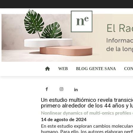
WEB
BLOG GENTE SANA
CON
Un estudio multiómico revela transic
primero alrededor de los 44 años y lu
Nonlinear dynamics of multi-omics profiles
14 de agosto de 2024
En este estudio exploran cambios moleculare
humano. Para ello, los autores elaboran perf