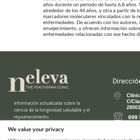
años durante un período de hasta 6,8 años. S
alrededor de los 44 años, y otra a partir de 
marcadores moleculares vinculados con la re
enfermedades. De acuerdo con los autores, es
envejecimiento, y ofrecen información sobre
enfermedades relacionadas con ese hecho di
Direcció
Clíni
C/Cla
Información actualizada sobre la
28001
ciencia de la longevidad saludable y el
rejuvenecimiento.
699 
We value your privacy
rejuv