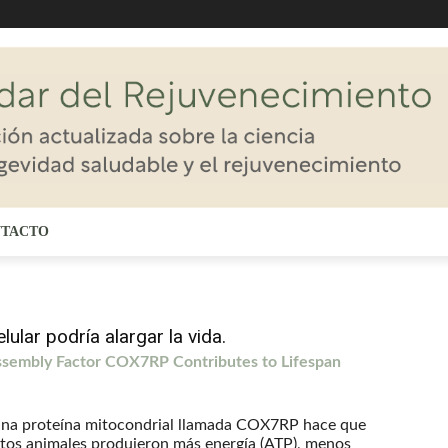
TACTO
ular podría alargar la vida.
ssembly Factor COX7RP Contributes to Lifespan
una proteína mitocondrial llamada COX7RP hace que
stos animales produjeron más energía (ATP), menos