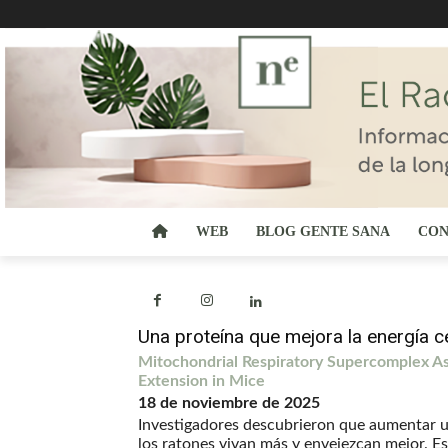
WEB
BLOG GENTE SANA
CON
Una proteína que mejora la energía cel
Mitochondrial Respiratory Supercomplex A
Extension in Mice
18 de noviembre de 2025
Investigadores descubrieron que aumentar 
los ratones vivan más y envejezcan mejor. E