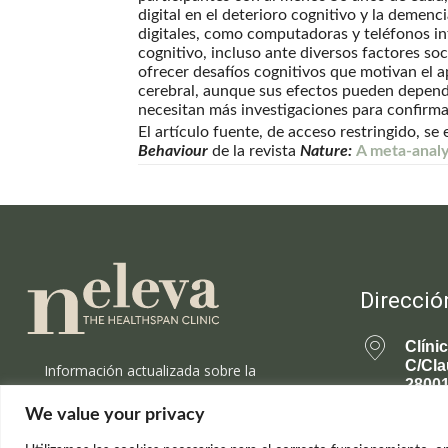
digital en el deterioro cognitivo y la demenc
digitales, como computadoras y teléfonos int
cognitivo, incluso ante diversos factores so
ofrecer desafíos cognitivos que motivan el a
cerebral, aunque sus efectos pueden depende
necesitan más investigaciones para confirmar
El artículo fuente, de acceso restringido, s
Behaviour
de la revista
Nature:
A meta-analy
Direcció
Clíni
C/Cla
Información actualizada sobre la
28001
ciencia de la longevidad saludable y el
rejuvenecimiento.
We value your privacy
699 