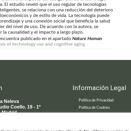
ia. El estudio reveló que el uso regular de tecnologías
eligentes, se relaciona con una reducción del deterioro
cioeconómicos y de estilo de vida. La tecnología puede
prendizaje y una conexión social que beneficia la salud
r del nivel de uso. De acuerdo con la autora, se
 la causalidad y el impacto a largo plazo.
e encuentra publicado en el apartado
Nature Human
sis of technology use and cognitive aging
n
Información Legal
Política de Privacidad
ca Neleva
udio Coello, 19 - 1º
Política de Cookies
 Madrid
595 619