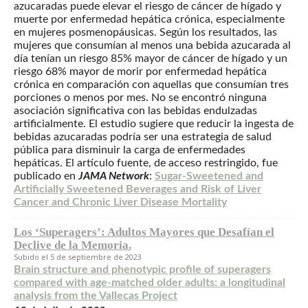
azucaradas puede elevar el riesgo de cáncer de hígado y
muerte por enfermedad hepática crónica, especialmente
en mujeres posmenopáusicas. Según los resultados, las
mujeres que consumían al menos una bebida azucarada al
día tenían un riesgo 85% mayor de cáncer de hígado y un
riesgo 68% mayor de morir por enfermedad hepática
crónica en comparación con aquellas que consumían tres
porciones o menos por mes. No se encontró ninguna
asociación significativa con las bebidas endulzadas
artificialmente. El estudio sugiere que reducir la ingesta de
bebidas azucaradas podría ser una estrategia de salud
pública para disminuir la carga de enfermedades
hepáticas. El artículo fuente, de acceso restringido, fue
publicado en
JAMA Network
:
Sugar-Sweetened and
Artificially Sweetened Beverages and Risk of Liver
Cancer and Chronic Liver Disease Mortality
Los ‘Superagers’: Adultos Mayores que Desafían el
Declive de la Memoria.
5 de septiembre de 2023
Brain structure and phenotypic profile of superagers
compared with age-matched older adults: a longitudinal
analysis from the Vallecas Project