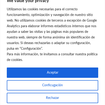
We value your privacy
C/Claudio Coello, 19 - 1º
28001 Madrid
Utilizamos las cookies necesarias para el correcto
699 595 619
funcionamiento, optimización y navegación de nuestro sitio
web. No utilizamos cookies de terceros a excepción de Google
rejuvenecimiento@clinicaneleva.com
Analytics para elaborar informes estadísticos internos que nos
ayudan a saber las visitas y las páginas más populares de
Información Legal
nuestra web, siempre de forma anónima sin identificación de
usuarios. Si deseas rechazarlas o adaptar su configuración,
Política de Privacidad
pulsa en “Configuración”.
Política de Cookies
Para más información, te invitamos a consultar nuestra política
de cookies.
Redes Sociales
Aceptar
Conficugación
© el Radar del Rejuvenecimiento
Rechazar
Web
Blog Gente Sana
Contacto